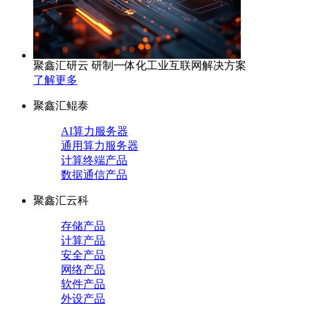
聚鑫汇研云 研制一体化工业互联网解决方案
了解更多
聚鑫汇鲲泰
AI算力服务器
通用算力服务器
计算终端产品
数据通信产品
聚鑫汇云科
存储产品
计算产品
安全产品
网络产品
软件产品
外设产品