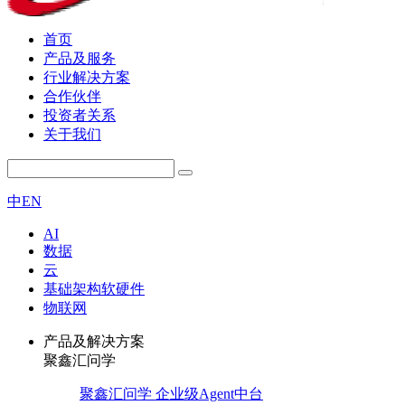
首页
产品及服务
行业解决方案
合作伙伴
投资者关系
关于我们
中
EN
AI
数据
云
基础架构软硬件
物联网
产品及解决方案
聚鑫汇问学
聚鑫汇问学 企业级Agent中台