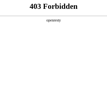
产品及服务
行业解决方案
合作伙伴
投资者关系
：AI赋能供应链与政务服务
2025 / 06 / 26